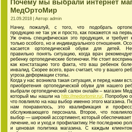
Почему мы выбрали интернет ма
МедОртоМир
21.09.2018 | Автор: admin
Начну, пожалуй, с того, что подобрать ортопе
продукцию не так уж и просто, как покажется на перв
Уж очень специфическая это продукция, и требует 
только особого, но и индивидуального отношения. Осо
касается ортопедической обуви для детей. Не
правильно понять ситуацию, когда врач рекоменду
ребенку ортопедические ботиночки. Не стоит восприни
как констатацию того факта, что ваш ребенок боле
инвалид. Скорее всего, врач считает, что у вашего ре
угроза деформации стопы.
Когда у нас возникла такая ситуация, и перед нами вс
приобретения ортопедической обуви для нашего ре
выбрали ортопедический салон онлайн – магазин Ме
который мы нашли на
http://medortomir.ru/
. Попробую о
что повлияло на наш выбор именно этого магазина. Пе
нам понравилось, это квалификация и професс
обслуживающего персонала. Второе, что повлиял
выбор — широкий ассортимент, который обеспечивает 
лечение, но и уход и профилактику. Не последнюю рол
и ценовая политика магазина. С каждым клиенто