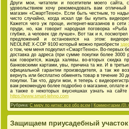
Други мои, читатели и посетители моего сайта,
удовольствием хочу рекомендовать вам отличный 
магазин «СмартТехно». Если быть честным, то нады
чисто случайно, когда искал где бы купить видеорег
Кажется чего уж проще, интернет-магазинов в сети 
пруди, но, как говорит народная поговорка «Рыба
глубже, а человек где лучше». Вот так и я, посмотрел
предложений и остановился на этом: видеорег
NEOLINE X-COP 9100 который можно приобрести
зде
о том, чем меня подкупил «СмартТехно». Во-первых б
доставка до адреса (при сумме покупки более 3000 ру
как говорится, жажда халявы. во-вторых скидка п
банковскими картами, увы, причина та же. И в третьи
официальной гарантии производителя, а так же во
вернуть или бесплатно обменять товар в течение 30 д
покупки. Так что, други мои, я теперь с видеорегист
вам рекомендую более подробно о магазине, оплате и 
а также о некоторых вкусняшках узнать на сайте
https://www.smart-tehno.com
Рубрика:
С миру по нитке: все обо всем
|
Комментарии (0) 
Защищаем приусадебный участок