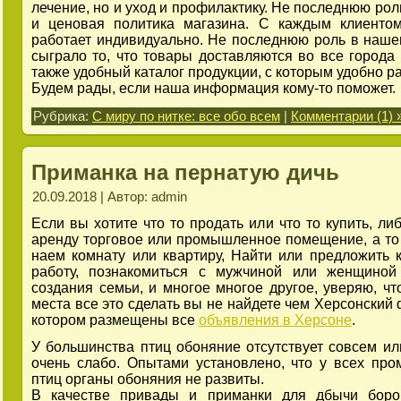
лечение, но и уход и профилактику. Не последнюю рол
и ценовая политика магазина. С каждым клиенто
работает индивидуально. Не последнюю роль в наш
сыграло то, что товары доставляются во все города 
также удобный каталог продукции, с которым удобно ра
Будем рады, если наша информация кому-то поможет.
Рубрика:
С миру по нитке: все обо всем
|
Комментарии (1) 
Приманка на пернатую дичь
20.09.2018 | Автор: admin
Если вы хотите что то продать или что то купить, ли
аренду торговое или промышленное помещение, а то 
наем комнату или квартиру, Найти или предложить 
работу, познакомиться с мужчиной или женщиной
создания семьи, и многое многое другое, уверяю, чт
места все это сделать вы не найдете чем Херсонский 
котором размещены все
объявления в Херсоне
.
У большинства птиц обоняние отсутствует совсем ил
очень слабо. Опытами установлено, что у всех пр
птиц органы обоняния не развиты.
В качестве привады и приманки для дбычи боро