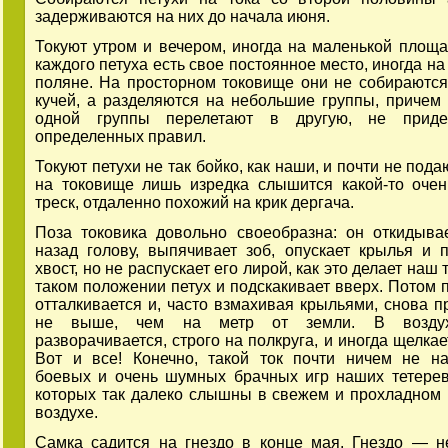
задерживаются на них до начала июня.
Токуют утром и вечером, иногда на маленькой площад
каждого петуха есть свое постоянное место, иногда н
поляне. На просторном токовище они не собираютс
кучей, а разделяются на небольшие группы, причем 
одной группы перелетают в другую, не приде
определенных правил.
Токуют петухи не так бойко, как наши, и почти не пода
на токовище лишь изредка слышится какой-то оче
треск, отдаленно похожий на крик дергача.
Поза токовика довольно своеобразна: он откидыва
назад голову, выпячивает зоб, опускает крылья и 
хвост, но не распускает его лирой, как это делает наш 
таком положении петух и подскакивает вверх. Потом п
отталкивается и, часто взмахивая крыльями, снова пр
не выше, чем на метр от земли. В воздух
разворачивается, строго на полкруга, и иногда щелка
Вот и все! Конечно, такой ток почти ничем не н
боевых и очень шумных брачных игр наших тетерев
которых так далеко слышны в свежем и прохладном
воздухе.
Самка садится на гнездо в конце мая. Гнездо — н