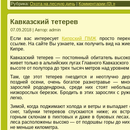
Рубрика:
Охота на лесную дичь
|
Комментарии (0) »
Кавказский тетерев
07.09.2018 | Автор: admin
Если вас интересует
Кипрский ПМЖ
просто перех
ссылке. На сайте Вы узнаете, как получить вид на жи
Кипре.
Кавказский тетерев — постоянный обитатель высоко
живет только в альпийских лугах Главного Кавказского
высоте от полутора до трех тысяч метров над уровнем
Там, где этот тетерев гнездится и неотлучно де
поздней осени, очень богатое разнотравье — мно
зарослей рододендрона, среди них стоят неболь
низкорослых березок. Бродить в этих зарослях с ру
легко.
Зимой, когда поджимают холода и ветры и выпадает
снег, табунки тетеревов спускаются ниже; их вст
горным склонам в пихтовых и даже в буковых лесах.
леса расположены высоко — от подошвы горы до них
не меньше километра.