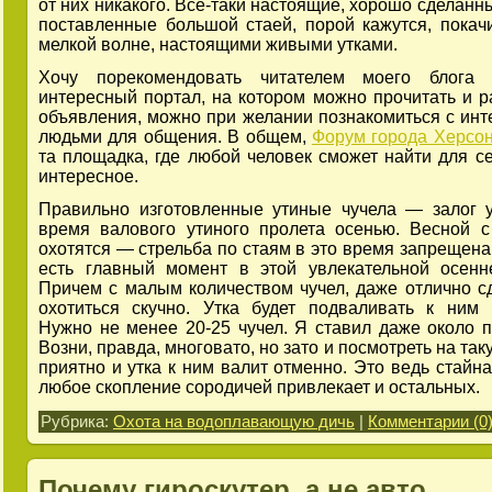
от них никакого. Все-таки настоящие, хорошо сделанн
поставленные большой стаей, порой кажутся, покач
мелкой волне, настоящими живыми утками.
Хочу порекомендовать читателем моего блога 
интересный портал, на котором можно прочитать и р
объявления, можно при желании познакомиться с ин
людьми для общения. В общем,
Форум города Херсо
та площадка, где любой человек сможет найти для се
интересное.
Правильно изготовленные утиные чучела — залог 
время валового утиного пролета осенью. Весной 
охотятся — стрельба по стаям в это время запрещена.
есть главный момент в этой увлекательной осенн
Причем с малым количеством чучел, даже отлично с
охотиться скучно. Утка будет подваливать к ним 
Нужно не менее 20-25 чучел. Я ставил даже около п
Возни, правда, многовато, но зато и посмотреть на та
приятно и утка к ним валит отменно. Это ведь стайна
любое скопление сородичей привлекает и остальных.
Рубрика:
Охота на водоплавающую дичь
|
Комментарии (0)
Почему гироскутер, а не авто