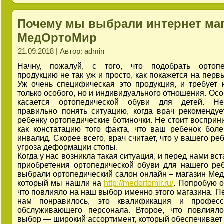
Почему мы выбрали интернет ма
МедОртоМир
21.09.2018 | Автор: admin
Начну, пожалуй, с того, что подобрать ортопе
продукцию не так уж и просто, как покажется на перв
Уж очень специфическая это продукция, и требует 
только особого, но и индивидуального отношения. Осо
касается ортопедической обуви для детей. Не
правильно понять ситуацию, когда врач рекоменду
ребенку ортопедические ботиночки. Не стоит восприни
как констатацию того факта, что ваш ребенок боле
инвалид. Скорее всего, врач считает, что у вашего ре
угроза деформации стопы.
Когда у нас возникла такая ситуация, и перед нами вс
приобретения ортопедической обуви для нашего ре
выбрали ортопедический салон онлайн – магазин Ме
который мы нашли на
http://medortomir.ru/
. Попробую о
что повлияло на наш выбор именно этого магазина. Пе
нам понравилось, это квалификация и професс
обслуживающего персонала. Второе, что повлиял
выбор — широкий ассортимент, который обеспечивает 