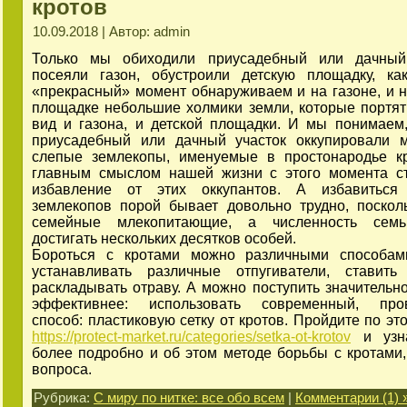
кротов
10.09.2018 | Автор: admin
Только мы обиходили приусадебный или дачный 
посеяли газон, обустроили детскую площадку, к
«прекрасный» момент обнаруживаем и на газоне, и н
площадке небольшие холмики земли, которые портя
вид и газона, и детской площадки. И мы понимаем
приусадебный или дачный участок оккупировали 
слепые землекопы, именуемые в простонародье к
главным смыслом нашей жизни с этого момента с
избавление от этих оккупантов. А избавиться
землекопов порой бывает довольно трудно, поскол
семейные млекопитающие, а численность сем
достигать нескольких десятков особей.
Бороться с кротами можно различными способам
устанавливать различные отпугиватели, ставить
раскладывать отраву. А можно поступить значительн
эффективнее: использовать современный, про
способ: пластиковую сетку от кротов. Пройдите по эт
https://protect-market.ru/categories/setka-ot-krotov
и узна
более подробно и об этом методе борьбы с кротами,
вопроса.
Рубрика:
С миру по нитке: все обо всем
|
Комментарии (1) 