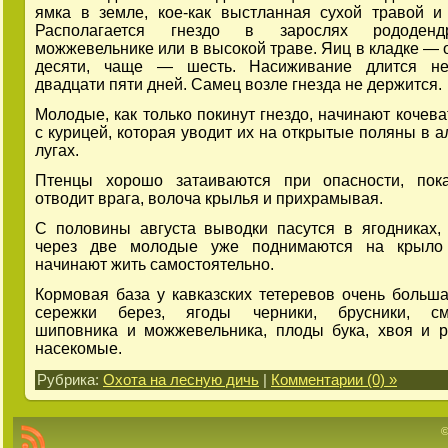
ямка в земле, кое-как выстланная сухой травой и
Располагается гнездо в зарослях рододенд
можжевельнике или в высокой траве. Яиц в кладке — о
десяти, чаще — шесть. Насиживание длится н
двадцати пяти дней. Самец возле гнезда не держится.
Молодые, как только покинут гнездо, начинают кочева
с курицей, которая уводит их на открытые поляны в а
лугах.
Птенцы хорошо затаиваются при опасности, пока
отводит врага, волоча крылья и прихрамывая.
С половины августа выводки пасутся в ягодниках,
через две молодые уже поднимаются на крыло
начинают жить самостоятельно.
Кормовая база у кавказских тетеревов очень больша
сережки берез, ягоды черники, брусники, см
шиповника и можжевельника, плоды бука, хвоя и 
насекомые.
Рубрика:
Охота на лесную дичь
|
Комментарии (0) »