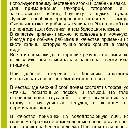
используют преимущественно ягоды и хлебные злаки.
Для приманивания глухарей, тетеревов и р
заготавливают рябину, бруснику, в редких случая
Лучший способ консервирования этих ягод — замор
Очень часто кисти рябины засушивают. Этот способ с
не пригоден для брусники, а тем более для клюквы.
В качестве приманки можно использовать и моченую 
Иногда при добыче рябчиков в качестве приманки и
кисти калины, которую лучше всего хранить в зам
виде.
Все эти приманки дают хорошие результаты зимой, ко
в лесу уже вся осыпалась и занесена снегом ил
птицами.
При добыче тетеревов с большим эффекто
использовать снопы не обмолоченного овса.
В местах, где верхний слой почвы состоят из торфа, 
«точки», посыпанные песком и галькой. На гале
основном ловят глухарей — они с жадностью заг
гальку в мускулистый желудок, в котором пр
перетирание пищи.
В качестве приманки на водоплавающую дичь ис
главным образом не обмолоченные снопы овса и про
расставляют на берегу водоема. При этом, если берег