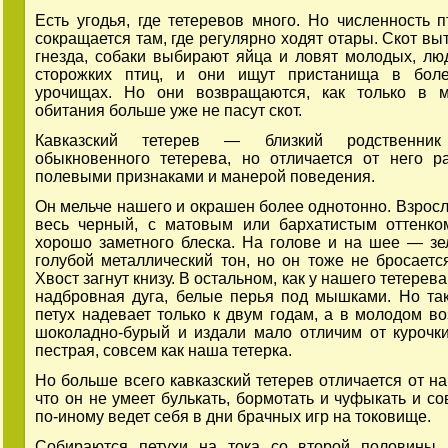
Есть угодья, где тетеревов много. Но численность п
сокращается там, где регулярно ходят отары. Скот вы
гнезда, собаки выбирают яйца и ловят молодых, лю
сторожких птиц, и они ищут пристанища в боле
урочищах. Но они возвращаются, как только в м
обитания больше уже не пасут скот.
Кавказский тетерев — близкий родственник
обыкновенного тетерева, но отличается от него р
полевыми признаками и манерой поведения.
Он мельче нашего и окрашен более однотонно. Взрос
весь черный, с матовым или бархатистым оттенко
хорошо заметного блеска. На голове и на шее — зе
голубой металлический тон, но он тоже не бросается
Хвост загнут книзу. В остальном, как у нашего тетерева
надбровная дуга, белые перья под мышками. Но та
петух надевает только к двум годам, а в молодом во
шоколадно-бурый и издали мало отличим от курочки
пестрая, совсем как наша тетерка.
Но больше всего кавказский тетерев отличается от на
что он не умеет булькать, бормотать и чуфыкать и с
по-иному ведет себя в дни брачных игр на токовище.
Собираются петухи на тока со второй половины 