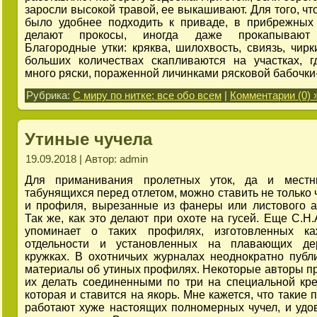
заросли высокой травой, ее выкашивают. Для того, чт
было удобнее подходить к приваде, в прибрежных
делают прокосы, иногда даже прокапывают 
Благородные утки: кряква, шилохвость, свиязь, чирки
больших количествах скапливаются на участках, г
много ряски, пораженной личинками рясковой бабочки
Рубрика:
С миру по нитке: все обо всем
|
Комментарии (0) 
Утиные чучела
19.09.2018 | Автор: admin
Для приманивания пролетных уток, да и местн
табунящихся перед отлетом, можно ставить не только 
и профиля, вырезанные из фанеры или листового 
Так же, как это делают при охоте на гусей. Еще С.Н
упоминает о таких профилях, изготовленных к
отдельности и установленных на плавающих де
кружках. В охотничьих журналах неоднократно публ
материалы об утиных профилях. Некоторые авторы п
их делать соединенными по три на специальной кре
которая и ставится на якорь. Мне кажется, что такие
работают хуже настоящих полномерных чучел, и удо