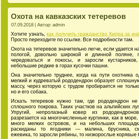
Охота на кавказских тетеревов
07.09.2018 | Автор: admin
Хотите узнать,
как получить гражданство Кипра за ин
Просто переходите по ссылке. Все подробности там.
Охота на тетеревов значительно легче, если удается н
пологой, довольно широкой и длинной поляне, г
чередоваться и покосы, и заросли кустарников
небольшие редкие в горах кусочки пашни.
Она значительно труднее, когда на пути охотника 
мелкий и кудреватый рододендрон образует сплошну
массу, через которую с трудом пробирается не только
но и его собака.
Искать тетеревов нужно там, где рододендрон не
сплошного покрова. Таких участков на альпийских луг
Упругий, непролазный ковер из рододендроно
разрезается на многочисленные куртинки, как в море,
много мелких островов, и на небольших площадк
раскиданы то ягодники — малина, брусника, см
ежевика, то заросли рябины, то низкорослые корявые 