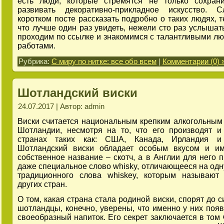
есть люди, которые стремятся не только сохран
развивать декоративно-прикладное искусство. 
коротком посте рассказать подробно о таких людях, т
что лучше один раз увидеть, нежели сто раз услышать
проходим по ссылке и знакомимся с талантливыми лю
работами.
Рубрика:
С миру по нитке: все обо всем
|
Комментарии (0) 
Шотландский виски
24.07.2017 | Автор: admin
Виски считается национальным крепким алкогольным
Шотландии, несмотря на то, что его производят и
странах таких как: США, Канада, Ирландия и
Шотландский виски обладает особым вкусом и им
собственное название – скотч, а в Англии для него 
даже специальное слово whisky, отличающееся на одну
традиционного слова whiskey, которым называют
других стран.
О том, какая страна стала родиной виски, спорят до с
шотландцы, конечно, уверены, что именно у них появ
своеобразный напиток. Его секрет заключается в том 