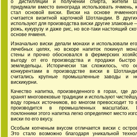
о дистилляции и получении спирта, жители Ш
придумали вместо винограда использовать ячмень, 
стал основой виски. Виски на основе ячменног
считается визитной карточкой Шотландии. В други
используют для производства виски другие злаковые –
рожь, кукурузу и даже рис, но все-таки настоящий ск
основе ячменя.
Изначально виски делали монахи и использовали его
лечебных целях, но вскоре напиток покинул мон
стены и прочно обосновался в фермерских хозяйс
выгоду от его производства и продажи быстро
земледельцы. Исторически так сложилось, что о
конкурентами в производстве виски в Шотланди
считались крупные промышленные заводы и н
вискикурни.
Качество напитка, произведенного в горах, где д
хранят многовековые традиции и используют чистейш
воду горных источников, во многом превосходит то в
производится в промышленных масштабах. И
поклонники этого напитка легко определяют место изг
виски по его вкусу.
Особым копченым вкусом отличается виски с остро
Это стало возможно благодаря уникальной техно