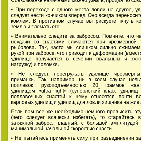
Совкомбанке наличными можно узнать, пройдя по ссы
• При переходе с одного места ловли на другое, у
следует нести кончиком вперед. Оно всегда переносит
комлем. В противном случае вы рискуете ткнуть к
землю и сломать его.
• Внимательно следите за забросом. Помните, что ч
неудачи со снастями случаются при чрезмерной 
рыболова. Так, часто мы слишком сильно сжимае
рукой при забросе, что приводит к деформации (вмест
удилище получается в сечении овальным и хуж
нагрузку) и поломке.
• Не следует перегружать удилище чрезмерн
приманки. Так, например, ни в коем случае нель
поплавок грузоподъемностью 20 граммов «анг
удилищем «ultra light» (суперлегкий класс удили
поплавочных снастей к нему относятся почти вс
карповых удилищ и удилищ для ловли хищника на живц
Если вам все же необходимо немного превысить эту
(чего следует всячески избегать), то старайтесь 
затяжной заброс, плавный, с большой амплитудой
минимальной начальной скоростью снасти.
• Не пытайтесь применять силу при разъединении з