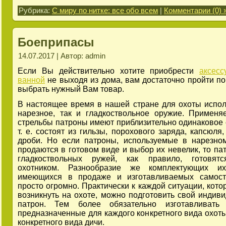
Рубрика:
С миру по нитке: все обо всем
|
Комментарии (0) 
Боеприпасы
14.07.2017 | Автор: admin
Если Вы действительно хотите приобрести
аксес
ванной
не выходя из дома, вам достаточно пройти по
выбрать нужный Вам товар.
В настоящее время в нашей стране для охоты испол
нарезное, так и гладкоствольное оружие. Примен
стрельбы патроны имеют приблизительно одинаковое 
т. е. состоят из гильзы, порохового заряда, капсюля
дроби. Но если патроны, используемые в нарезно
продаются в готовом виде и выбор их невелик, то па
гладкоствольных ружей, как правило, готовят
охотником. Разнообразие же комплектующих их
имеющихся в продаже и изготавливаемых самосто
просто огромно. Практически к каждой ситуации, кото
возникнуть на охоте, можно подготовить свой индив
патрон. Тем более обязательно изготавливать 
предназначенные для каждого конкретного вида охоты
конкретного вида дичи.