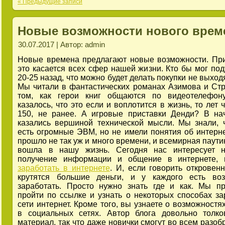
« Предыдущие записи
Новые возможности нового врем
30.07.2017 | Автор: admin
Новые времена предлагают новые возможности. При
это касается всех сфер нашей жизни. Кто бы мог под
20-25 назад, что можно будет делать покупки не выход
Мы читали в фантастических романах Азимова и Стр
том, как герои книг общаются по видеотелефон
казалось, что это если и воплотится в жизнь, то лет 
150, не ранее. А игровые приставки Денди? В на
казались вершиной технической мысли. Мы знали, ч
есть огромные ЭВМ, но не имели понятия об интерне
прошло не так уж и много времени, и всемирная паути
вошла в нашу жизнь. Сегодня нас интересует н
получение информации и общение в интернете
заработать в интернете
. И, если говорить откровенн
крутятся большие деньги, и у каждого есть воз
заработать. Просто нужно знать где и как. Мы п
пройти по ссылке и узнать о некоторых способах за
сети интернет. Кроме того, вы узнаете о возможностя
в социальных сетях. Автор блога довольно толк
материал, так что даже новички смогут во всем разоб