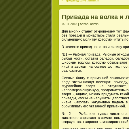
« Предыдущие записи
Привада на волка и 
02.11.2018 | Автор: admin
Для многих станет откровением тот фак
без поездки в монастырь стала реальн
сильнейшую молитву, которую читать по
В качестве привад на волка и лисицу пр
№1 — Рыбная привада. Рыбные отходы, в
рыбьи кости, остатки селедок, селедо
широким горлом, которую обвязывают 
яиц) и держат на солнце до тех пор
разложится.
Осенью банку с приманкой закапывают
Когда звери начнут посещать приваду,
Муравейник зверя не отпугивае
непромерзающую кучу, продолжительное
зверя. (Видимо, можно придумать како
привады, чтобы не нарушать целостност
иначе. Закопать какую-либо падаль в
обрызгивать его указанной приманкой.
№ 2 — Рыба или тушка животного. 
животного зарывают в землю, пока он
сверху ставят хорошо замаскированный 