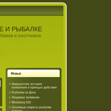
Е И РЫБАЛКЕ
баков и охотников
Новые
Макушатник: история
появления и принцып действия
Рыбалка на Дону
Лещевые приманки
Mossberg 500
Основные секреты рыбалки
осенью