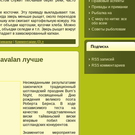
стом служит песчаный берег реки, часто
Правовые аспекты
Привады и приманки
 косточки. Эту приваду выкладывают так.
Рыбалка на
огда зверь меньше рыщет, около переходов
С миру по нитке: все
тошку или сжигают картофельную кожуру. На
обо всем
ют объедки картошки, кусочки хлеба. Можно
Советы рыболовам
 объедки селедки и т.п. Зверь рыщет вокруг
опадает в замаскированный капкан.
риманки
|
Комментарии (0) »
Подписка
avalan лучше
RSS записей
RSS комментариев
Неожиданными результатами
закончился традиционный
шотландский праздник Burn’s
Night, посвященный Дню
рождения великого поэта
Роберта Бернса. В ходе
независимого теста на
качество представленных
виски тайваньский виски
впервые побил своих
шотландских конкурентов.
Знаменитое мероприятие