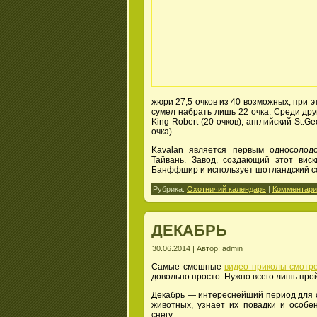
жюри 27,5 очков из 40 возможных, при 
сумел набрать лишь 22 очка. Среди дру
King Robert (20 очков), английский St.G
очка).
Kavalan является первым односолод
Тайвань. Завод, создающий этот вис
Банффшир и использует шотландский со
Рубрика:
Охотничий календарь
|
Комментарии
ДЕКАБРЬ
30.06.2014 | Автор: admin
Самые смешные
видео приколы смотр
довольно просто. Нужно всего лишь прой
Декабрь — интереснейший период для 
животных, узнает их повадки и особе
снегу.