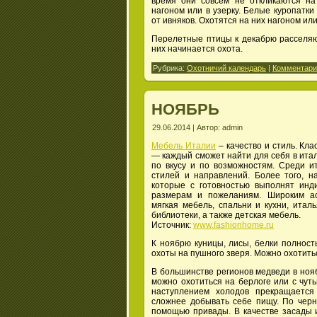
время они совсем не откликаются на
нагоном или в узерку. Белые куропатки
от ивняков. Охотятся на них нагоном или
Перелетные птицы к декабрю расселяют
них начинается охота.
Рубрика:
Охотничий календарь
|
Комментарии
НОЯБРЬ
29.06.2014 | Автор: admin
Мебель Италии
– качество и стиль. Кла
— каждый сможет найти для себя в итал
по вкусу и по возможностям. Среди и
стилей и направлений. Более того, 
которые с готовностью выполнят инд
размерам и пожеланиям. Широким ас
мягкая мебель, спальни и кухни, итал
библиотеки, а также детская мебель.
Источник:
www.fashionhome.ru
К ноябрю куницы, лисы, белки полност
охоты на пушного зверя. Можно охотить
В большинстве регионов медведи в нояб
можно охотиться на берлоге или с чут
наступлением холодов прекращается
сложнее добывать себе пищу. По черн
помощью привады. В качестве засады и