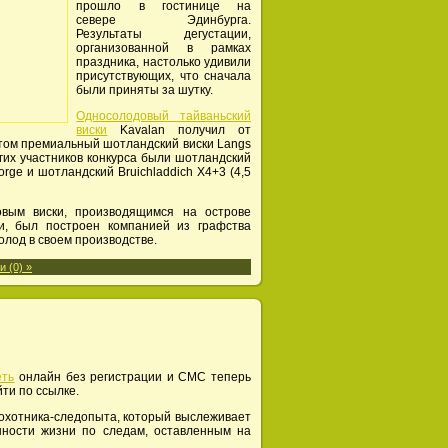
прошло в гостинице на
севере Эдинбурга.
Результаты дегустации,
организованной в рамках
праздника, настолько удивили
присутствующих, что сначала
были приняты за шутку.
Односолодовый тайваньский
виски
Kavalan получил от
этом премиальный шотландский виски Langs
гих участников конкурса были шотландский
eorge и шотландский Bruichladdich X4+3 (4,5
овым виски, производящимся на острове
ки, был построен компанией из графства
лод в своем производстве.
 (0) »
еть
онлайн без регистрации и СМС теперь
ти по ссылке.
охотника-следопыта, который выслеживает
нности жизни по следам, оставленным на