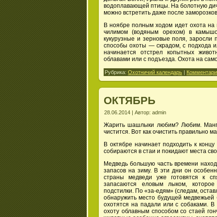
водоплавающей птицы. На болотную дичь
можно встретить даже после заморозков
В ноябре полным ходом идет охота на к
чилимом (водяным орехом) в камышо
кукурузные и зерновые поля, заросли
способы охоты — скрадом, с подхода и
начинается отстрел копытных живот
облавами или с подъезда. Охота на сам
Рубрика:
Охотничий календарь
|
Комментарии
ОКТЯБРЬ
28.06.2014 | Автор: admin
Жарить шашлыки любим? Любим. Мангал
чистится. Вот как очистить правильно м
В октябре начинает подходить к концу
собираются в стаи и покидают места сво
Медведь большую часть времени наход
запасов на зиму. В эти дни он особен
страны медведи уже готовятся к сп
запасаются еловым лыком, которое
подстилки. По «за-едям» (следам, оста
обнаружить место будущей медвежьей б
охотятся на падали или с собаками. В
охоту облавным способом со стаей гон