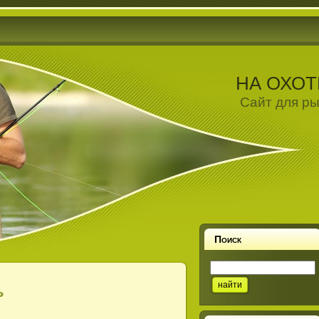
НА ОХОТ
Сайт для ры
Поиск
ь