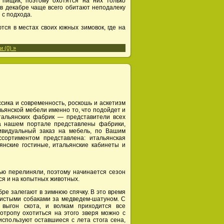
 пищик, поэтому охотятся на них только
 в декабре чаще всего обитают неподалеку
 с подхода.
ся в местах своих южных зимовок, где на
 (0) »
ссика и современность, роскошь и аскетизм
ьянской мебели именно то, что подойдет и
тальянских фабрик — представители всех
на нашем портале представлены фабрики,
ивидуальный заказ на мебель, по Вашим
сортиментом представлена: итальянская
ьянские гостиные, итальянские кабинеты и
ью перелиняли, поэтому начинается сезон
ся и на копытных животных.
ре залегают в зимнюю спячку. В это время
ьистыми собаками за медведем-шатуном. С
 выгон скота, и волкам приходится все
отропу охотиться на этого зверя можно с
спользуют оставшиеся с лета стога сена,