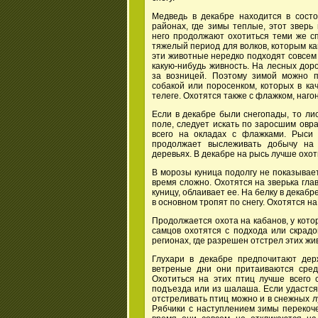
Медведь в декабре находится в состо
районах, где зимы теплые, этот зверь 
него продолжают охотиться теми же с
тяжелый период для волков, которым ка
эти животные нередко подходят совсем 
какую-нибудь живность. На лесных доро
за возницей. Поэтому зимой можно п
собакой или поросенком, которых в ка
телеге. Охотятся также с флажком, нагон
Если в декабре были снегопады, то лис
поле, следует искать по заросшим овр
всего на окладах с флажками. Рыси 
продолжает выслеживать добычу на
деревьях. В декабре на рысь лучше охот
В морозы куница подолгу не показывает
время сложно. Охотятся на зверька гла
куницу, облаивает ее. На белку в декабр
в основном тропят по снегу. Охотятся на
Продолжается охота на кабанов, у котор
самцов охотятся с подхода или скрад
регионах, где разрешен отстрел этих жи
Глухари в декабре предпочитают дер
ветреные дни они притаиваются сред
Охотиться на этих птиц лучше всего 
подъезда или из шалаша. Если удастся
отстреливать птиц можно и в снежных л
Рябчики с наступлением зимы перекоче