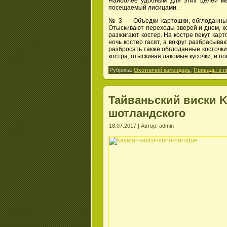
Наиболее удобным для этих целей ме
посещаемый лисицами.
№ 3 — Объедки картошки, обглоданные
Отыскивают переходы зверей и днем, к
разжигают костер. На костре пекут кар
ночь костер гасят, а вокруг разбрасыва
разбросать также обглоданные косточки,
костра, отыскивая лакомые кусочки, и п
Рубрика:
Охотничий календарь
,
Привады и п
Тайваньский виски K
шотландского
18.07.2017 | Автор: admin