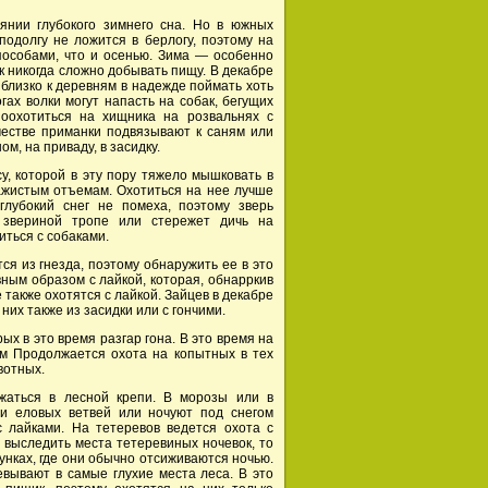
янии глубокого зимнего сна. Но в южных
подолгу не ложится в берлогу, поэтому на
пособами, что и осенью. Зима — особенно
к никогда сложно добывать пищу. В декабре
близко к деревням в надежде поймать хоть
гах волки могут напасть на собак, бегущих
оохотиться на хищника на розвальнях с
честве приманки подвязывают к саням или
ом, на приваду, в засидку.
у, которой в эту пору тяжело мышковать в
ажистым отъемам. Охотиться на нее лучше
глубокий снег не помеха, поэтому зверь
 звериной тропе или стережет дичь на
иться с собаками.
ся из гнезда, поэтому обнаружить ее в это
вным образом с лайкой, которая, обнарркив
е также охотятся с лайкой. Зайцев в декабре
 них также из засидки или с гончими.
ых в это время разгар гона. В это время на
ом Продолжается охота на копытных в тех
вотных.
жаться в лесной крепи. В морозы или в
и еловых ветвей или ночуют под снегом
с лайками. На тетеревов ведется охота с
 выследить места тетеревиных ночевок, то
унках, где они обычно отсиживаются ночью.
вывают в самые глухие места леса. В это