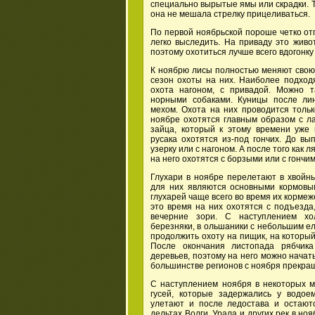
специально вырытые ямы или скрадки. Ту
она не мешала стрелку прицеливаться.
По первой ноябрьской пороше четко от
легко выследить. На приваду это живо
поэтому охотиться лучше всего вдогонк
К ноябрю лисы полностью меняют свою 
сезон охоты на них. Наиболее подход
охота нагоном, с привадой. Можно т
норными собаками. Куницы после ли
мехом. Охота на них проводится толь
ноябре охотятся главным образом с ла
зайца, который к этому времени уже
русака охотятся из-под гончих. До вы
узерку или с нагоном. А после того как л
на него охотятся с борзыми или с гончим
Глухари в ноябре перелетают в хвойны
для них являются основными кормовы
глухарей чаще всего во время их кормеж
это время на них охотятся с подъезда
вечерние зори. С наступлением хо
березняки, в ольшаники с небольшим ел
продолжить охоту на пищик, на который
После окончания листопада рябчика
деревьев, поэтому на него можно начать
большинстве регионов с ноября прекра
С наступлением ноября в некоторых м
гусей, которые задержались у водое
улетают и после ледостава и остают
дельтах Волги, Урала и других рек в н