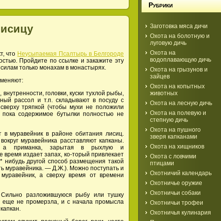
Рубрики
лисицу
Заготовка мяса дичи
Охота на болотную и
луговую дичь
Охота на
т, что
Неусыпаемая Псалтырь в Белгороде
водоплавающую дичь
остью. Пройдите по ссылке и закажите эту
 силам только монахам в монастырях.
Охота на грызунов и
зайцев
именяют:
Охота на копытных
животных
нутренности, головки, куски тухлой рыбы,
чный рассол и т.п. складывают в посуду с
Охота на лесную дичь
сверху тряпкой (чтобы мухи не положили
Охота на полевую и
, пока содержимое бутылки полностью не
степную дичь
Охота на пушного
 в муравейник в районе обитания лисиц.
зверя капканами
 вокруг муравейника расставляют капканы.
Охота на хищников
т, а приманка, зарытая в рыхлую и
 время издает запах, ко-торый привлекает
Охота с ловчими
й* нибудь другой способ размещения такой
птицами
ь муравейника. — Д.Ж.). Можно поступать и
Охотничий календарь
 муравейник, а сверху время от времени
Охотничье оружие
Охотничьи собаки
Сильно разложившуюся рыбу или тушку
а еще не промерзла, и с начала промысла
Охотничьи трофеи
капкан.
Охотничья кулинария