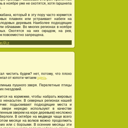
 в ноябре уже не охотятся, хотя гаршнепа
.
абана, который в эту пору часто кормится
вых плавнях или устраивает набеги на
 плодовых деревьев. Наиболее подходящие
ли облавами. Во многих регионах в ноябре
ных. Охотятся на них скрадом, на рев,
ок повсеместно запрещена.
 (0) »
 чистить будем? нет, потому, что плохо
ангал от копоти читаем
здесь
.
 линька пушного зверя. Перелетные птицы
их гнездовий.
ится на кормежке, чтобы набрать жировых
но ненасытен. В северных регионах нашей
ячке: подыскивают подходящие места и
 звери нередко используют в качестве
вленным зверем на коре деревьев) несложно
ерлоги. В октябре на медведя чаще всего
 этом месяце на волков можно продолжить
чих или с борзыми. В осенние месяцы эти