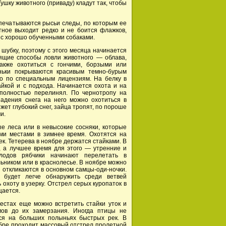
шку животного (приваду) кладут так, чтобы
печатываются рысьи следы, по которым ее
тное выходит редко и не боится флажков,
у с хорошо обученными собаками.
шубку, поэтому с этого месяца начинается
ящие способы ловли животного — облава,
акже охотиться с гончими, борзыми или
ньки покрываются красивым темно-бурым
ко по специальным лицензиям. На белку в
йкой и с подхода. Начинается охота и на
 полностью перелинял. По чернотропу на
падения снега на него можно охотиться в
яжет глубокий снег, зайца тропят, по пороше
и.
е леса или в невысокие сосняки, которые
ми местами в зимнее время. Охотятся на
ек. Тетерева в ноябре держатся стайками. В
, а лучшее время для этого — утренние и
лодов рябчики начинают перелетать в
ьником или в краснолесье. В ноябре можно
 откликаются в основном самцы-оди-ночки.
 будет легче обнаружить среди ветвей
 охоту в узерку. Отстрел серых куропаток в
щается.
естах еще можно встретить стайки уток и
мов до их замерзания. Иногда птицы не
ся на больших полыньях быстрых рек. В
оябре проходит массовый отстрел пролетной