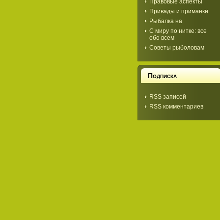
Правовые аспекты
Привады и приманки
Рыбалка на
С миру по нитке: все
обо всем
Советы рыболовам
Подписка
RSS записей
RSS комментариев