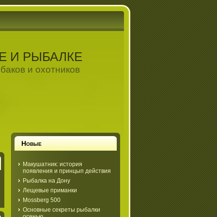
Е И РЫБАЛКЕ
баков и охотников
Новые
Макушатник: история
появления и принцып действия
Рыбалка на Дону
Лещевые приманки
Mossberg 500
Основные секреты рыбалки
осенью