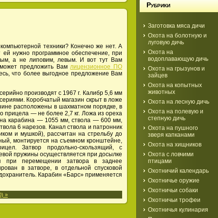
Рубрики
Заготовка мяса дичи
Охота на болотную и
луговую дичь
компьютерной техники? Конечно же нет. А
Охота на
т ей нужно программное обеспечение, при
водоплавающую дичь
ым, а не липовим, левым. И вот тут Вам
 может предложить Вам
лицензионное ПО
Охота на грызунов и
тесь, что более выгодное предложение Вам
зайцев
Охота на копытных
животных
ерийно производят с 1967 г. Калибр 5,6 мм
 сериями. Коробчатый магазин скрыт в ложе
Охота на лесную дичь
зине расположены в шахматном порядке, в
Охота на полевую и
о прицела — не более 2,7 кг. Ложа из ореха
степную дичь
на карабина — 1055 мм, ствола — 600 мм,
твола 6 нарезов. Канал ствола и патронник
Охота на пушного
ком и мушкой), рассчитан на стрельбу до
зверя капканами
ный, монтируется на съемном кронштейне,
Охота на хищников
ицел. Затвор продольно-скользящий, с
Охота с ловчими
евой пружины осуществляется при досылке
птицами
ся при перемещении затвора в заднее
рован в затворе, в отдельной спусковой
Охотничий календарь
дохранитель. Карабин «Барс» применяется
Охотничье оружие
Охотничьи собаки
) »
Охотничьи трофеи
Охотничья кулинария