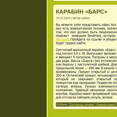
КАРАБИН «БАРС»
31.07.2015 | Автор: admin
Вы можете себе представить офис без 
раз есть компьютерная техника, значи
том, что оно должно быть лицензионн
поможет компания BestHard, которая
Microsoft
. Пройдите по ссылке и убеди
будет трудно найти.
Охотничий магазинный карабин «Барс» с
под патрон 5,6 х 39. Выпускают малыми
и вмещает 5 патронов. Патроны в мага
два ряда. Масса «Барса» без оптическог
или березы с пистолетной шейкой. Дли
прицельной линии — 490 мм. В канале с
хромированы. Прицел открытый (с цели
300 м. Оптический прицел четырехкрат
который не закрывает открытый пр
поворотом при запирании. Поджатие бо
затвора вперед. Гильзы извлекают
положение. Ударный механизм смонти
коробке. Карабин имеет флажковый пре
для отстрела сайгаков, косуль, волков.
Рубрика:
Охотничье оружие
|
Комментарии (0